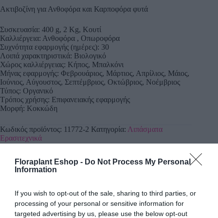
Ακτιβοζίνη για Ανθοφόρα και Καρποφόρα φυτά
Συσκευασία: 400 g, 2 Kg, Κουτί
Καλλιέργεια: Ανθοφόρα , Οπωροφόρα
Συχνότητα εφαρμογής (ημέρες): 30
Λοιπά χαρακτηριστικά: Βιολογικό
Χώρος καλλιέργειας: Κήπος, Μπαλκόνι
Μήνας εφαρμογής: Φεβρουάριος, Μάρτιος, Απρίλιος, Μάιος,
Ιούνιος, Αύγουστος, Σεπτέμβριος, Οκτώβριος, Νοέμβριος
Τύπος: Οργανικό
Τρόπος χρήσης: Επιφανειακής εφαρμογής
Μορφή: Κοκκώδη
Κωδικός προϊόντος:
11772-2
Κατηγορία:
Λιπάσματα
Ερασιτεχνικά
Floraplant Eshop -
Do Not Process My Personal
Information
Περιγραφή
If you wish to opt-out of the sale, sharing to third parties, or
processing of your personal or sensitive information for
targeted advertising by us, please use the below opt-out
Επιπλέον πληροφορίες