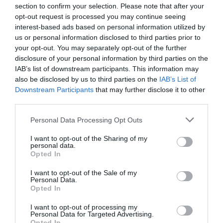
section to confirm your selection. Please note that after your
opt-out request is processed you may continue seeing
interest-based ads based on personal information utilized by
us or personal information disclosed to third parties prior to
your opt-out. You may separately opt-out of the further
Ενισχύει την αντοχή των φυτών σας και τονώνει θεαματικά την
ανθοφορία. Η μοναδική του σύνθεση από φυσικά παραγόμενα υλικά
disclosure of your personal information by third parties on the
όπως ο φλοιός κακαόδεντρου, εκχυλίσματα επιλεγμένων φυτών και
IAB’s list of downstream participants. This information may
υποπροϊόντα τους, προσφέρει στα φυτά μοναδικής ποιότητας τροφή.
also be disclosed by us to third parties on the
IAB’s List of
Η Ακτιβοζίνη για ανθοφόρα και καρποφόρα φυτά είναι ένα 100%
Downstream Participants
that may further disclose it to other
οργανικό λίπασμα κατάλληλο για όλα τα ανθοφόρα φυτά, κηπευτικά,
third parties.
καλλωπιστικούς θάμνους και δέντρα. Η ισορροπημένη σύνθεση της
αλλά και η οργανική της ουσία εξασφαλίζουν στα φυτά του κήπου ή
Please note that this website/app uses one or more Google
Personal Data Processing Opt Outs
της βεράντας σας πλούσια ανθοφορία, καρποφορία και υγιή ανάπτυξη
services and may gather and store information including but
χωρίς τον κίνδυνο καψίματος. Επιπλέον, η οργανική ουσία βελτιώνει
not limited to your visit or usage behaviour. You may click to
I want to opt-out of the Sharing of my
την δομή του εδάφους και ενεργοποιεί τους διάφορους
personal data.
μικροοργανισμούς που δραστηριοποιούνται σε αυτό, με αποτέλεσμα
grant or deny consent to Google and its third-party tags to
Opted In
ο κήπος και η βεράντα σας να σφίζουν από υγεία και ζωντάνια.
use your data for below specified purposes in below Google
Τα αποτελέσματα είναι πραγματικά εντυπωσιακά!
consent section.
I want to opt-out of the Sale of my
Λόγω της οργανικής της σύνθεσης, τα θρεπτικά στοιχεία δεν
Personal Data.
ξεπλένονται με τα ποτίσματα. Παραμένουν στο έδαφος κοντά στη
Opted In
ρίζα, η οποία τα απορροφά όταν τα έχει ανάγκη.
Αποτελείται από 100% φυσικές πρώτες ύλες.
I want to opt-out of processing my
Personal Data for Targeted Advertising.
Μοναδικά χαρακτηριστικά:
Opted In