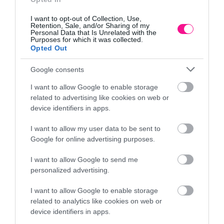
Βραδείας αποδέσμευσης-συνεχής θρέψη στο φυτό!
Άμεση αποδέσμευση του οργανικού φωσφόρου που εμπεριέχει –
I want to opt-out of Collection, Use,
Retention, Sale, and/or Sharing of my
ταχεία ριζοβολία φυτών!
Personal Data that Is Unrelated with the
Ιδανικό και για καλλιέργεια ανθέων, λαχανικών και σχηματισμό
Purposes for which it was collected.
κήπων
Opted Out
Ενεργοποίηση των ευεργετικών μικροοργανισμών στο έδαφος
Εμπλουτισμός οργανικής ουσίας στο έδαφος
Google consents
Σε μορφή minigran για τέλεια διανομή και απορρόφηση, χωρίς σκόνη
!
I want to allow Google to enable storage
Ασφαλές για ανθρώπους και κατοικίδια
related to advertising like cookies on web or
100% οργανικό λίπασμα: σχηματίζεται ο χούμος που βοηθά στον
εμπλουτισμό αλλά και τη διατήρηση των θρεπτικών συστατικών του
device identifiers in apps.
εδάφους, που απελευθερώνονται σταδιακά από τη μικροβιακή ζωή
του
I want to allow my user data to be sent to
Google for online advertising purposes.
Δοσολογία
Παραχώστε 1-3 κουταλιές της σούπας σε κάθε γλάστρα ανάλογα με
I want to allow Google to send me
το μέγεθος ή
personalized advertising.
1-2 κουταλιές της σούπας ανά μικρό φυτό στο έδαφος ή
400 g ανά 10 m2
I want to allow Google to enable storage
Ακολουθεί πότισμα
Εφαρμογή: Κάθε 20-25 μέρες.
related to analytics like cookies on web or
device identifiers in apps.
Περιγραφή προϊόντος