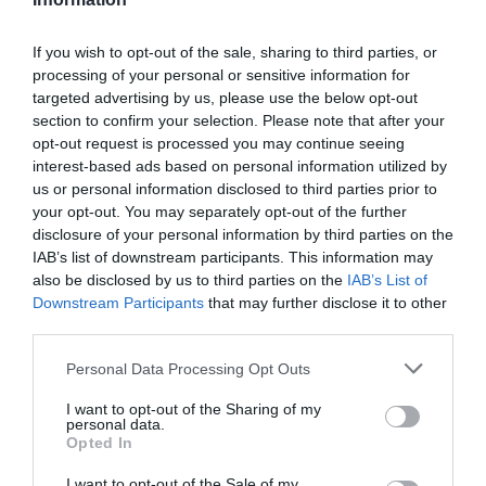
If you wish to opt-out of the sale, sharing to third parties, or
processing of your personal or sensitive information for
Ανθοδέσμη με 50 κόκκινα
Ανθοδέσμη με mix άνθη
targeted advertising by us, please use the below opt-out
τριαντάφυλλα
section to confirm your selection. Please note that after your
30,00
€
145,00
€
opt-out request is processed you may continue seeing
Προσθήκη στο
Προσθήκη στο
interest-based ads based on personal information utilized by
καλάθι
καλάθι
us or personal information disclosed to third parties prior to
your opt-out. You may separately opt-out of the further
disclosure of your personal information by third parties on the
IAB’s list of downstream participants. This information may
also be disclosed by us to third parties on the
IAB’s List of
Downstream Participants
that may further disclose it to other
third parties.
Please note that this website/app uses one or more Google
Personal Data Processing Opt Outs
services and may gather and store information including but
not limited to your visit or usage behaviour. You may click to
I want to opt-out of the Sharing of my
Ανθοδέσμη με mix άνθη
Ανθοδέσμη με mix ροζ
personal data.
grant or deny consent to Google and its third-party tags to
άνθη
Opted In
45,00
€
use your data for below specified purposes in below Google
65,00
€
consent section.
I want to opt-out of the Sale of my