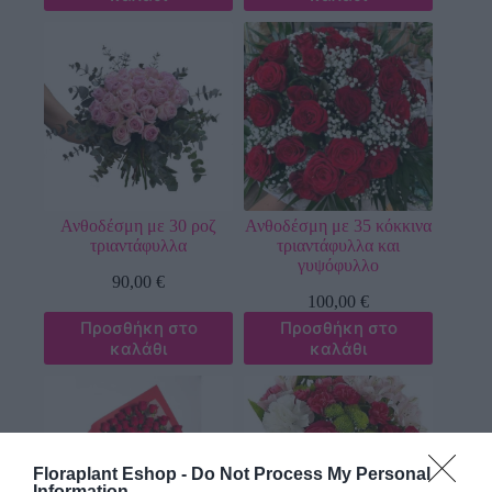
Ανθοδέσμη με 30 ροζ
Ανθοδέσμη με 35 κόκκινα
τριαντάφυλλα
τριαντάφυλλα και
γυψόφυλλο
90,00
€
100,00
€
Προσθήκη στο
Προσθήκη στο
καλάθι
καλάθι
Floraplant Eshop -
Do Not Process My Personal
Information