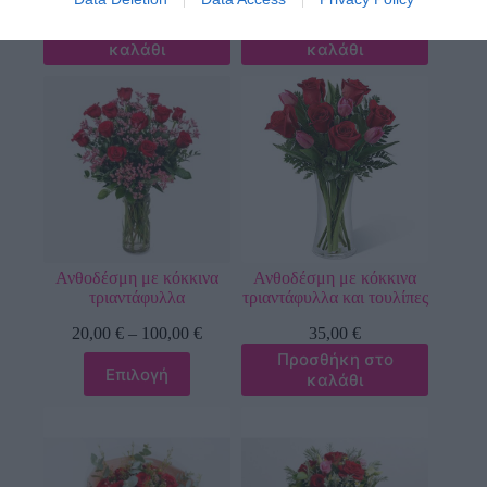
45,00
€
Προσθήκη στο
Προσθήκη στο
καλάθι
καλάθι
Ανθοδέσμη με κόκκινα
Ανθοδέσμη με κόκκινα
τριαντάφυλλα
τριαντάφυλλα και τουλίπες
20,00
€
–
100,00
€
35,00
€
Προσθήκη στο
Επιλογή
καλάθι