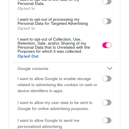
Προσθήκη στο
Προσθήκη στο
Personal Data.
καλάθι
καλάθι
Opted In
I want to opt-out of processing my
Personal Data for Targeted Advertising.
Opted In
I want to opt-out of Collection, Use,
Retention, Sale, and/or Sharing of my
Personal Data that Is Unrelated with the
Purposes for which it was collected.
Opted Out
Google consents
Ανθοδέσμη με Ανθή
Ανθοδέσμη με Ανθή
εποχής
εποχής
I want to allow Google to enable storage
45,00
€
65,00
€
related to advertising like cookies on web or
Προσθήκη στο
Προσθήκη στο
device identifiers in apps.
καλάθι
καλάθι
I want to allow my user data to be sent to
Google for online advertising purposes.
I want to allow Google to send me
personalized advertising.