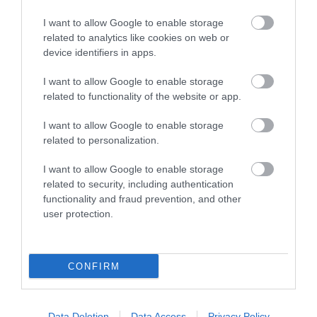
I want to allow Google to enable storage
related to analytics like cookies on web or
device identifiers in apps.
Ανθοδέσμη με έντονα
Ανθοδέσμη με ηλίανθους
χρώματα
και μιξ άνθη
I want to allow Google to enable storage
related to functionality of the website or app.
45,00
€
45,00
€
Προσθήκη στο
Προσθήκη στο
I want to allow Google to enable storage
καλάθι
καλάθι
related to personalization.
I want to allow Google to enable storage
related to security, including authentication
functionality and fraud prevention, and other
user protection.
CONFIRM
Ανθοδέσμη με ηλίανθους
Ανθοδέσμη με κάλλες
και τροπικά άνθη
22,50
€
Data Deletion
Data Access
Privacy Policy