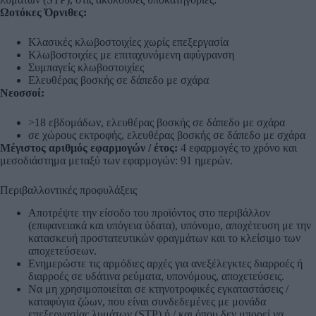
Ωοτόκες Όρνιθες:
Κλασικές κλωβοστοιχίες χωρίς επεξεργασία
Κλωβοστοιχίες με επιταχυνόμενη αφύγρανση
Συμπαγείς κλωβοστοιχίες
Ελευθέρας βοσκής σε δάπεδο με σχάρα
Νεοσσοί:
>18 εβδομάδων, ελευθέρας βοσκής σε δάπεδο με σχάρα
σε χώρους εκτροφής, ελευθέρας βοσκής σε δάπεδο με σχάρα
Μέγιστος αριθμός εφαρμογών / έτος:
4 εφαρμογές το χρόνο και
μεσοδιάστημα μεταξύ των εφαρμογών: 91 ημερών.
Περιβαλλοντικές προφυλάξεις
Αποτρέψτε την είσοδο του προϊόντος στο περιβάλλον
(επιφανειακά και υπόγεια ύδατα), υπόνομο, αποχέτευση με την
κατασκευή προστατευτικών φραγμάτων και το κλείσιμο των
αποχετεύσεων.
Ενημερώστε τις αρμόδιες αρχές για ανεξέλεγκτες διαρροές ή
διαρροές σε υδάτινα ρεύματα, υπονόμους, αποχετεύσεις.
Να μη χρησιμοποιείται σε κτηνοτροφικές εγκαταστάσεις /
καταφύγια ζώων, που είναι συνδεδεμένες με μονάδα
επεξεργασίας λυμάτων (STP) ή / και όπου δεν μπορεί να