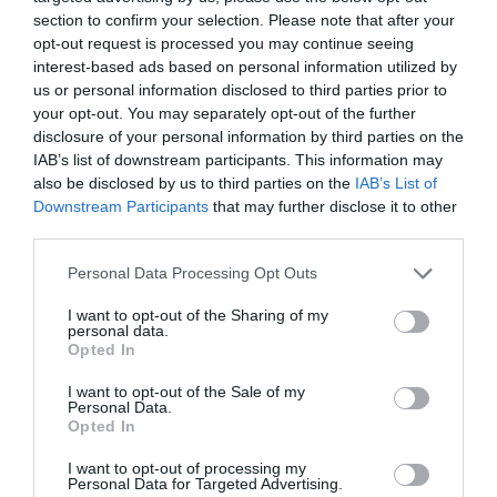
εφαρμογή μόνο σε μέρη όπου κρύβονται τα έντομα.
section to confirm your selection. Please note that after your
Το προϊόν έχει ισχυρή υπολειμματική διάρκεια δράσης μετά την
opt-out request is processed you may continue seeing
εφαρμογή που διαρκεί 8 εβδομάδες για τις κατσαρίδες και 4
interest-based ads based on personal information utilized by
εβδομάδες για τα μυρμήγκια. Λάβετε υπόψη ότι η εφαρμογή σε πολύ
us or personal information disclosed to third parties prior to
μικρές περιοχές μπορεί να επιμηκύνει ελαφρώς τον χρόνο θεραπείας.
your opt-out. You may separately opt-out of the further
Το γεγονός αυτό επηρεάζει την άμεση δράση του προϊόντος και
μπορεί να χρειαστούν έως και 7 ημέρες για να επιτευχθεί πλήρης
disclosure of your personal information by third parties on the
θνησιμότητα ενάντια στην ανατολίτικη κατσαρίδα και στα μυρμήγκια.
IAB’s list of downstream participants. This information may
Εφαρμογή του προϊόντος ως φράγμα που θα αποτρέπει την
also be disclosed by us to third parties on the
IAB’s List of
είσοδο των μυρμηγκιών στο κτίριο:
Εφαρμόστε σε λωρίδα όχι
Downstream Participants
that may further disclose it to other
2
μεγαλύτερη από 1 εκατοστό 5 γρ. σκευάσματος / m
, περιμετρικά
third parties.
του κτιρίου ώστε να δημιουργηθεί ένα φυσικό φράγμα. Το προϊόν δεν
παρουσιάζει άμεση δράση και η θνησιμότητα επιτυγχάνεται σε 7
Please note that this website/app uses one or more Google
Personal Data Processing Opt Outs
ημέρες μετά την έκθεση των μυρμηγκιών στις προσφάτως
services and may gather and store information including but
εφαρμοσμένες μη-πορώδεις επιφάνειες. Το προϊόν δεν έχει
not limited to your visit or usage behaviour. You may click to
I want to opt-out of the Sharing of my
υπολειμματική δράση.
personal data.
grant or deny consent to Google and its third-party tags to
Opted In
Συχνότητα εφαρμογής:
Η εφαρμογή μπορεί να πραγματοποιηθεί έως
use your data for below specified purposes in below Google
και 2 φορές το χρόνο.
consent section.
I want to opt-out of the Sale of my
Για τον έλεγχο των κοριών και των ψύλλων:
Personal Data.
Opted In
Κοριοί:
Βρίσκουν καταφύγιο σε πολύ περιορισμένους χώρους σε
ρωγμές τοίχων, ενώσεις επίπλων, πίσω από φωτογραφίες και σε
I want to opt-out of processing my
εσοχές των επίπλων. Τα έντομα αυτά γενικά περιορίζονται σε αυτές
Personal Data for Targeted Advertising.
τις περιοχές και τις αφήνουν μόνο για να τραφούν κατά τη διάρκεια