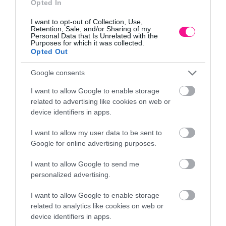
Opted In
της νύχτας. Οι κοριοί συνήθως δεν φαίνονται εκτός των σημείων που
βρίσκουν καταφύγιο κατά τη διάρκεια της ημέρας ή όταν τα φώτα
I want to opt-out of Collection, Use,
είναι αναμμένα.
Retention, Sale, and/or Sharing of my
Ψύλλοι:
Βρίσκουν καταφύγιο σε ρωγμές στο πάτωμα ή σε εσοχές σε
Personal Data that Is Unrelated with the
Purposes for which it was collected.
2
έπιπλα. Εφαρμόστε 10 γρ. σκευάσματος / m
σε λεπτές στρώσεις σε
Opted Out
ρωγμές και χαραμάδες, κενά και κοιλότητες (χώρισμα μεταξύ τοίχων,
τρύπες κτλ.) όπου τα έντομα συνήθως βρίσκουν καταφύγιο. Η
εφαρμογή του προϊόντος θα γίνεται αποκλειστικά σε επιφάνειες που
Google consents
δεν υπόκεινται σε υγρό καθαρισμό (π.χ. κάτω από έπιπλα, γωνίες
κτλ). Το προϊόν είναι αποτελεσματικό για 2 εβδομάδες.
I want to allow Google to enable storage
related to advertising like cookies on web or
Πεδίο εφαρμογής:
Εσωτερικοί χώροι.
device identifiers in apps.
Συχνότητα εφαρμογής:
Η εφαρμογή μπορεί να πραγματοποιηθεί έως
και 2 φορές το χρόνο.
I want to allow my user data to be sent to
Google for online advertising purposes.
Για τον έλεγχο των σφηκών:
I want to allow Google to send me
Εφαρμόστε το σκεύασμα μόνο αφού εντοπίσετε την οπή εισόδου της
personalized advertising.
φωλιάς. Επικοινωνήστε με αδειοδοτημένο συνεργείο απεντόμωσης –
μυοκτονίας εάν το σχήμα της σφηκοφωλιάς δεν επιτρέπει να
I want to allow Google to enable storage
προσδιορίσετε με σαφήνεια την οπή εισόδου των εντόμων.
related to analytics like cookies on web or
Εφαρμόστε 2,5 γρ. προϊόντος απευθείας στις οπές εισόδου της
σφηκοφωλιάς. Εφαρμόζεται τοπικά στην είσοδο της σφηκοφωλιάς.
device identifiers in apps.
Το σκεύασμα έχει επίδραση τόσο στις σφήκες εντός της