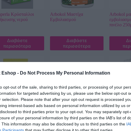
perla Κρύσταλλοι
Arbokol Μαστίχα
Arbokol μα
ήκευσης νερού
Εμβολιασμού
εμβολιασμ
πινέλο 250
Διαβάστε
Διαβάστε
Δ
περισσότερα
περισσότερα
περ
t Eshop -
Do Not Process My Personal Information
to opt-out of the sale, sharing to third parties, or processing of your per
formation for targeted advertising by us, please use the below opt-out s
r selection. Please note that after your opt-out request is processed y
eing interest-based ads based on personal information utilized by us or
disclosed to third parties prior to your opt-out. You may separately opt-
ογικό Φυτόχωμα για
Γυαλιστικό Φύλλων | 300ml
Διογκωμέν
losure of your personal information by third parties on the IAB’s list of
νόκηπο – Organic Soil
COMPO
. This information may also be disclosed by us to third parties on the
IA
egetables
Participants
that may further disclose it to other third parties.