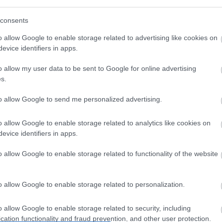
consents
o allow Google to enable storage related to advertising like cookies on
evice identifiers in apps.
o allow my user data to be sent to Google for online advertising
s.
θρεπτικό Φυτόχωμα
Φυτόχωμα durpeta –
Φυτόχωμα 
to allow Google to send me personalized advertising.
λαχανόκηπο –
Universal Potting Soil
Premium So
nutrient Soil for
tables
12,50
€
4,50
€
–
12
o allow Google to enable storage related to analytics like cookies on
evice identifiers in apps.
€
–
11,50
€
Προσθήκη στο
πιλογή
Επιλογ
o allow Google to enable storage related to functionality of the website
καλάθι
o allow Google to enable storage related to personalization.
o allow Google to enable storage related to security, including
cation functionality and fraud prevention, and other user protection.