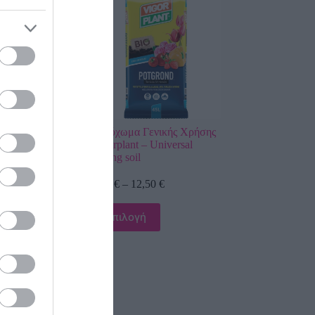
Γενικής Χρήσης
Φυτόχωμα Γενικής Χρήσης
il
Vigorplant – Universal
potting soil
,50
€
2,80
€
–
12,50
€
ή
Επιλογή