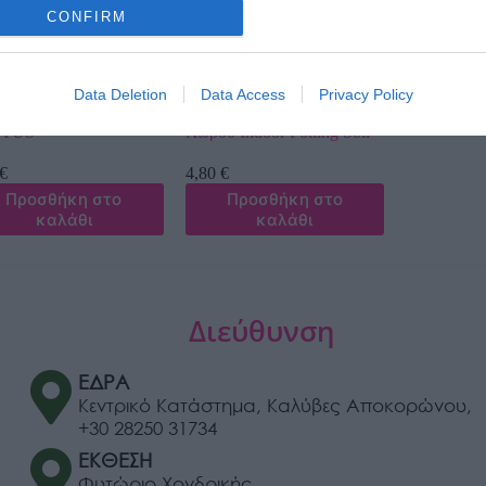
CONFIRM
Data Deletion
Data Access
Privacy Policy
χωμα για Κακτους
Φυτόχωμα Εσωτερικού
TUS
Χώρου Indoor Potting Soil
€
4,80
€
Προσθήκη στο
Προσθήκη στο
καλάθι
καλάθι
Διεύθυνση
ΕΔΡΑ
Κεντρικό Κατάστημα, Καλύβες Αποκορώνου,
+30 28250 31734
ΕΚΘΕΣΗ
Φυτώριο Χονδρικής