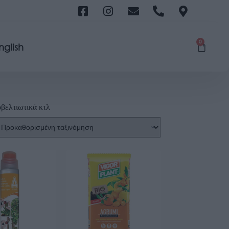
0
nglish
βελτιωτικά κτλ