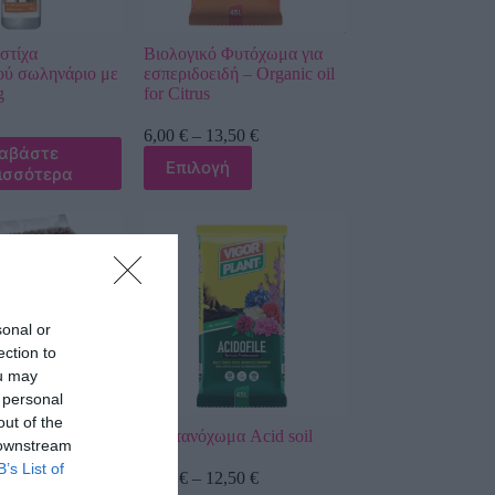
στίχα
Βιολογικό Φυτόχωμα για
ού σωληνάριο με
εσπεριδοειδή – Organic oil
g
for Citrus
6,00
€
–
13,50
€
ιαβάστε
Επιλογή
ισσότερα
sonal or
ection to
ou may
 personal
out of the
η Άργιλος
Καστανόχωμα Acid soil
 downstream
B’s List of
6,00
€
–
12,50
€