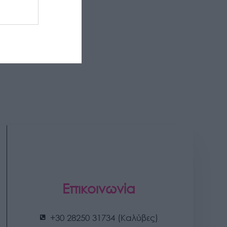
Επικοινωνία
+30 28250 31734 (Καλύβες)