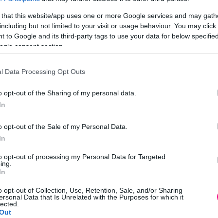
0
€
 that this website/app uses one or more Google services and may gath
Προσθήκη στο
Διαβάστε
Δ
including but not limited to your visit or usage behaviour. You may click 
καλάθι
περισσότερα
περ
 to Google and its third-party tags to use your data for below specifi
ogle consent section.
l Data Processing Opt Outs
o opt-out of the Sharing of my personal data.
In
o opt-out of the Sale of my Personal Data.
In
νικό κομπόστ –
Οργανικό λίπασμα NP –
Οργανικό 
nic Compost
Organic Fertilizer
Organic Pot
to opt-out of processing my Personal Data for Targeted
ing.
In
0
€
6,00
€
6,00
€
–
11
Προσθήκη στο
Προσθήκη στο
o opt-out of Collection, Use, Retention, Sale, and/or Sharing
Επιλογ
καλάθι
καλάθι
ersonal Data that Is Unrelated with the Purposes for which it
lected.
Out