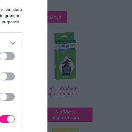
er and store
ιαβάστε
to grant or
Επιλογή
ισσότερα
ed purposes
Φυτόχωμα –
Υδροπότ – Αυτόματο
ting Soil
σύστημα ποτίσματος
,50
€
Διαβάστε
ή
περισσότερα