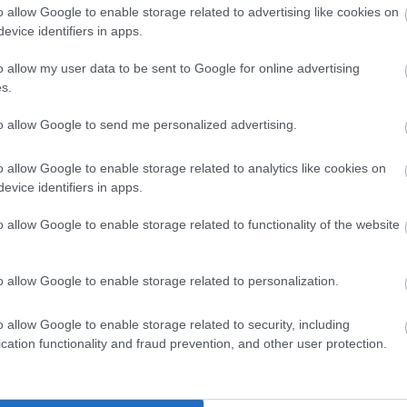
o allow Google to enable storage related to advertising like cookies on
οδόσεις. Η μοναδική του σύνθεση από φυσικά παραγόμενα υλικά όπω
evice identifiers in apps.
 μοναδικής ποιότητας τροφή.
o allow my user data to be sent to Google for online advertising
s.
 φυτών
ρία
to allow Google to send me personalized advertising.
μα
δαφος
o allow Google to enable storage related to analytics like cookies on
χωρίς σκόνη !
evice identifiers in apps.
o allow Google to enable storage related to functionality of the website
o allow Google to enable storage related to personalization.
o allow Google to enable storage related to security, including
cation functionality and fraud prevention, and other user protection.
 μεσογειακά δέντρα όπως το μάνγκο, το αβοκάντο, η ελιά, χρειάζοντα
να έχουν σωστή ανάπτυξη, μεγάλη παραγωγή και ποιοτικούς εύγευστο
τά τα απαραίτητα συστατικά για τα φυτά σας. Περιέχει σε ιδανικές αν