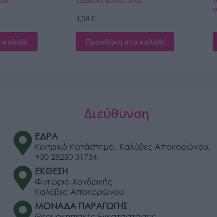
0g
Ακτιβοζίνη για Ανθοφόρα και Καρποφόρα
φυτά
 καλάθι
Διαβάστε περισσότερα
Διεύθυνση
ΕΔΡΑ
Κεντρικό Κατάστημα, Καλύβες Αποκορώνου,
+30 28250 31734
ΕΚΘΕΣΗ
Φυτώριο Χονδρικής
Καλύβες Αποκορώνου
ΜΟΝΑΔΑ ΠΑΡΑΓΩΓΗΣ
Θερμοκηπιακές Εγκαταστάσεις