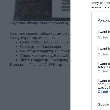
deny consent
in below Go
Persona
Οργανικό λίπασμα για Εσπεριδοειδή
I want t
Οργανικό λίπασμα ειδικό για την οικογένεια των εσπεριδοειδ
Opted 
παραγωγή νόστιμων καρπών.
Συσκευασία: 1 Kg, 2 Kg, 5 Kg, Σακούλι
Καλλιέργεια: Οπωροφόρα
I want t
Συχνότητα εφαρμογής (ημέρες): 90
Opted 
Χώρος καλλιέργειας: Κήπος, Μπαλκόνι
Μήνας εφαρμογής: Ιανουάριος, Φεβρουάριος, Μάρτιος, Απ
I want 
Κωδικός προϊόντος:
17139
Κατηγορία:
Λιπάσματα Ερασιτεχνικ
Advertis
Opted 
I want t
of my P
was col
Opted 
Google 