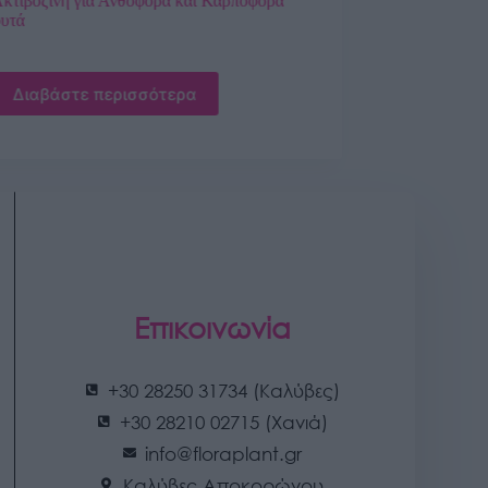
Ακτιβοζίνη για Πλούσιες ρίζες και
Fytopan Βιολογικό για Κη
Μεταφυτεύσεις 400 gr
Φρούτα 300 ml
4,50
€
4,00
€
Προσθήκη στο καλάθι
Προσθήκη στο καλά
Επικοινωνία
+30 28250 31734 (Καλύβες)
+30 28210 02715 (Χανιά)
info@floraplant.gr
Καλύβες Αποκορώνου