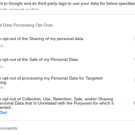
 to Google and its third-party tags to use your data for below specifi
ogle consent section.
l Data Processing Opt Outs
o opt-out of the Sharing of my personal data.
ών. Εμπλουτισμένο με μαγνήσιο για υγιή καταπράσινα φύλλα. Η υψηλή
In
o opt-out of the Sale of my Personal Data.
In
ρίλιος, Μάιος, Ιούνιος, Ιούλιος, Αύγουστος, Σεπτέμβριος, Οκτώβριο
to opt-out of processing my Personal Data for Targeted
ά
ing.
In
o opt-out of Collection, Use, Retention, Sale, and/or Sharing
ersonal Data that Is Unrelated with the Purposes for which it
lected.
Περιγραφή
Επιπλέον πληροφορίες
Out
consents