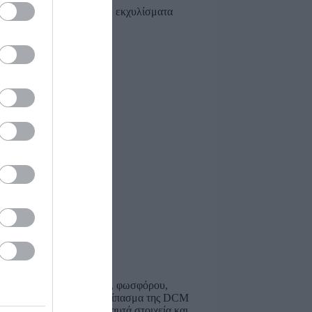
ς ο φλοιός κακαόδεντρου, εκχυλίσματα
ι ικανές ποσότητες αζώτου, φωσφόρου,
υς καρπούς. Το οργανικό λίπασμα της DCM
αλογίες όλα τα θρεπτικά αυτά στοιχεία και