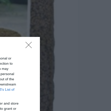
sonal or
ection to
ou may
 personal
out of the
 downstream
B’s List of
er and store
to grant or