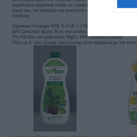
παράλληλα οργανική ουσία, σε εξαιρετικών προδιαγραφών μορφή
δομή του, τον αερισμό και συντελούν στη δημιουργία ενός γερ
Σύνθεση
Οργανικό λίπασμα NPK 6-3-18 + 3 MgO
(6% Συνολικό άζωτο Ν εκ του οποίου 3% οργανικό άζωτο, 0,
2% Οξείδιο του μαγνησίου MgO, 26% Οργανική ουσία)
Όλες οι Α’ ύλες ζωικής προέλευσης είναι σύμφωνα με την κοιν