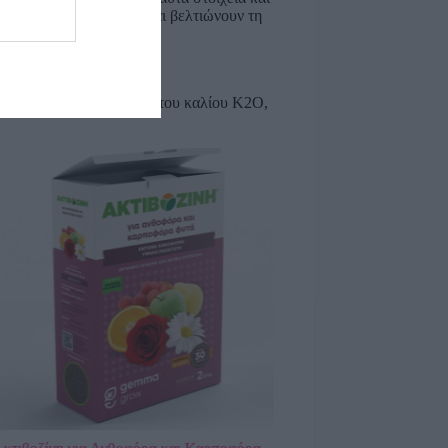
έργειας για το έδαφος και βελτιώνουν τη
όρου P2O5, 18% Οξείδιο του καλίου K2O,