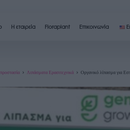
p
Η εταιρεία
Floraplant
Επικοινωνία
E
οπροστασία
Λιπάσματα Ερασιτεχνικά
Οργανικό λίπασμα για Εσ