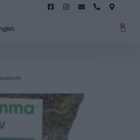
0
nglish
περιδοειδή