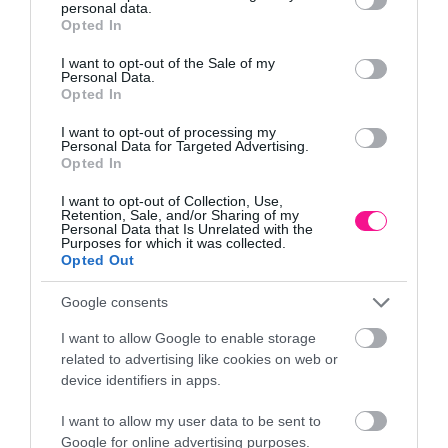
personal data.
grant or deny consent to Google and its third-party tags to
Opted In
use your data for below specified purposes in below Google
Διάσταση: No7 - για
consent section.
I want to opt-out of the Sale of my
8,95
€
κολώνα 7 x 7 εκ.
Personal Data.
Opted In
Προσθήκη
I want to opt-out of processing my
Personal Data for Targeted Advertising.
Opted In
Διάσταση: No9 - για
11,51
€
I want to opt-out of Collection, Use,
κολώνα 9 x 9 εκ.
Retention, Sale, and/or Sharing of my
Personal Data that Is Unrelated with the
Purposes for which it was collected.
Προσθήκη
Opted Out
Google consents
Διαθεσιμότητα: Κατόπιν παραγγελίας
Διάσταση: No10 - για
12,79
€
κολώνα 10 x 10 εκ.
I want to allow Google to enable storage
Κωδικός προϊόντος:
46266-5
Κατηγορία:
Βάσεις ξύλου
related to advertising like cookies on web or
μεταλλικές
device identifiers in apps.
Προσθήκη
I want to allow my user data to be sent to
Google for online advertising purposes.