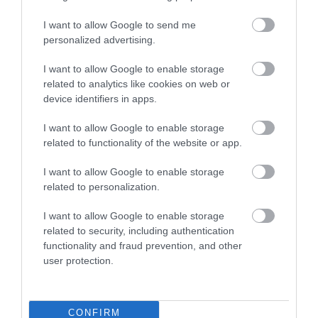
Διάσταση: No12 - για
16,63
€
κολώνα 12 x 12 εκ.
Περιγραφή
I want to allow Google to send me
personalized advertising.
Προσθήκη
Επιπλέον πληροφορίες
I want to allow Google to enable storage
related to analytics like cookies on web or
device identifiers in apps.
I want to allow Google to enable storage
Βάση Ξύλου Καρφωτή για Έδαφος No5 – για δοκό 4,5 x 4,5 εκ.
related to functionality of the website or app.
Η
βάση ξύλου καρφωτή για έδαφος No5
είναι η ιδανική λύση για τη
στερέωση ξύλινων δοκών διατομής
4,5 x 4,5 εκ.
σε εξωτερικές
I want to allow Google to enable storage
κατασκευές. Χρησιμοποιείται σε
περιφράξεις, πέργκολες,
related to personalization.
στέγαστρα, κιόσκια και ξύλινες κατασκευές κήπου
, προσφέροντας
ανθεκτικότητα, ασφάλεια και σταθερότητα.
I want to allow Google to enable storage
related to security, including authentication
Ανθεκτική κατασκευή
functionality and fraud prevention, and other
Πρόκειται για
μεταλλικό στήριγμα, γαλβανισμένο εν θερμώ
, που
user protection.
προστατεύεται από τη διάβρωση και αντέχει σε όλες τις καιρικές
συνθήκες. Έτσι εξασφαλίζει μακροχρόνια διάρκεια ζωής ακόμα και
σε περιοχές με υγρασία ή έντονη έκθεση στον ήλιο.
CONFIRM