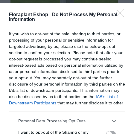
Floraplant Eshop -
Do Not Process My Personal
Information
If you wish to opt-out of the sale, sharing to third parties, or
processing of your personal or sensitive information for
targeted advertising by us, please use the below opt-out
section to confirm your selection. Please note that after your
opt-out request is processed you may continue seeing
interest-based ads based on personal information utilized by
us or personal information disclosed to third parties prior to
your opt-out. You may separately opt-out of the further
Βάση Ξύλου Καρφωτή για Έδαφος
disclosure of your personal information by third parties on the
6,39
€
–
16,63
€
IAB’s list of downstream participants. This information may
also be disclosed by us to third parties on the
IAB’s List of
Διάσταση / Χρώμα:
Downstream Participants
that may further disclose it to other
third parties.
Διάσταση: No5 - για
6,39
€
δοκό 4,5 x 4,5 εκ.
Please note that this website/app uses one or more Google
Personal Data Processing Opt Outs
services and may gather and store information including but
not limited to your visit or usage behaviour. You may click to
I want to opt-out of the Sharing of my
Προσθήκη