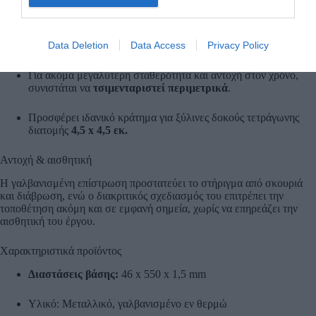
Εύκολη και σταθερή τοποθέτηση
Η βάση τοποθετείται απευθείας στο έδαφος χάρη στη μύτη
Data Deletion
Data Access
Privacy Policy
(ακίδα) που διαθέτει.
Για ακόμα μεγαλύτερη σταθερότητα και αντοχή στον χρόνο,
συνιστάται να
τσιμενταριστεί περιμετρικά
.
Προσφέρει ιδανικό κράτημα για ξύλινες δοκούς τετράγωνης
διατομής
4,5 x 4,5 εκ.
Αντοχή & αισθητική
Η γαλβανισμένη επίστρωση προστατεύει το στήριγμα από σκουριά
και διάβρωση, ενώ ο διακριτικός σχεδιασμός του επιτρέπει την
τοποθέτηση ακόμη και σε εμφανή σημεία, χωρίς να επηρεάζει την
αισθητική του έργου.
Χαρακτηριστικά προϊόντος
Διαστάσεις βάσης:
46 x 550 x 1,5 mm
Υλικό: Μεταλλικό, γαλβανισμένο εν θερμώ