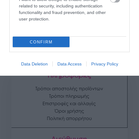
related to security, including authentication
Κίτρινο Bamboo με Inox
Λυγαριά Μασίφ
functionality and fraud prevention, and other
Δέσιμο
Ξεφλουδισμένη Ø18–
user protection.
30mm | Φυσική
75,52
€
–
190,72
€
Καλαμωτή 200 x 200εκ.
280,32
€
CONFIRM
Προσθήκη στο
Επιλογή
καλάθι
Data Deletion
Data Access
Privacy Policy
Πληροφορίες
Τρόποι αποστολής προϊόντων
Τρόποι πληρωμής
Επιστροφές και αλλαγές
Όροι χρήσης
Πολιτική απορρήτου
Διεύθυνση