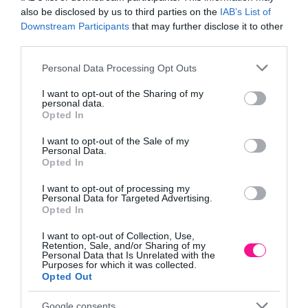
also be disclosed by us to third parties on the
IAB’s List of
Καλαμωτή Λυγαριάς
Καλαμωτή Μπαμπού
Downstream Participants
that may further disclose it to other
Μασίφ Ξεφλουδισμένη
Ø20-25mm
Ø5-12mm
third parties.
57,47
€
–
140,67
€
63,87
€
–
126,72
€
Please note that this website/app uses one or more Google
Personal Data Processing Opt Outs
services and may gather and store information including but
Επιλογή
Επιλογή
not limited to your visit or usage behaviour. You may click to
I want to opt-out of the Sharing of my
personal data.
grant or deny consent to Google and its third-party tags to
Opted In
use your data for below specified purposes in below Google
consent section.
I want to opt-out of the Sale of my
Personal Data.
Opted In
I want to opt-out of processing my
Personal Data for Targeted Advertising.
Opted In
Καλαμωτή Μπαμπού
Καλαμωτή μπαμπού
I want to opt-out of Collection, Use,
Μασίφ Ø7-12mm
Μαύρο Ø25-30mm
Retention, Sale, and/or Sharing of my
Personal Data that Is Unrelated with the
Purposes for which it was collected.
30,59
€
–
76,67
€
126,72
€
–
318,72
€
Opted Out
Επιλογή
Επιλογή
Google consents