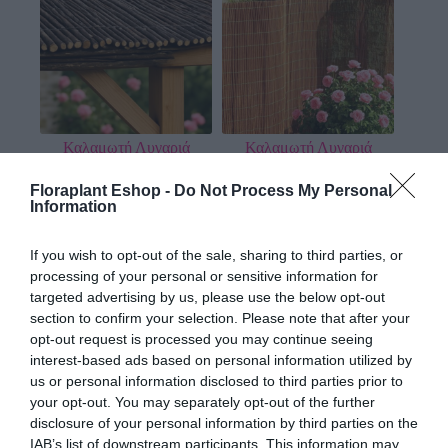
Καλαμωτή Λυγαριά
Καλαμωτή Λυγαριά
Μασίφ 18-30mm –
Μασίφ 5-12mm
200×200εκ.
Floraplant Eshop -
Do Not Process My Personal
62,72
€
–
113,92
€
Information
254,72
€
Προσθήκη στο
Επιλογή
If you wish to opt-out of the sale, sharing to third parties, or
καλάθι
processing of your personal or sensitive information for
targeted advertising by us, please use the below opt-out
section to confirm your selection. Please note that after your
opt-out request is processed you may continue seeing
interest-based ads based on personal information utilized by
us or personal information disclosed to third parties prior to
your opt-out. You may separately opt-out of the further
disclosure of your personal information by third parties on the
IAB’s list of downstream participants. This information may