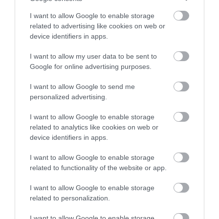
I want to allow Google to enable storage
related to advertising like cookies on web or
device identifiers in apps.
I want to allow my user data to be sent to
Google for online advertising purposes.
I want to allow Google to send me
Καλαμωτή Ψιλή
Καλαμωτή Ψιλή Premium
personalized advertising.
ECONOMY
26,88
€
–
53,76
€
10,50
€
–
21,90
€
I want to allow Google to enable storage
related to analytics like cookies on web or
Επιλογή
Επιλογή
device identifiers in apps.
I want to allow Google to enable storage
related to functionality of the website or app.
I want to allow Google to enable storage
related to personalization.
I want to allow Google to enable storage