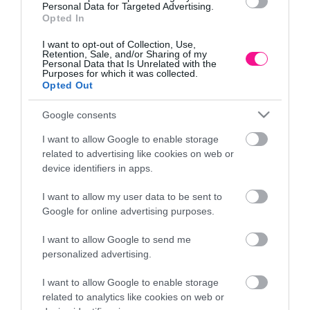
Personal Data for Targeted Advertising.
Πλαϊνό κάλυμμα κολώνας
Ράγα αλουμινίου για WPC
Opted In
αλουμινίου
περίφραξη 2,2 x 2,5 x
180εκ.
3,84
€
–
6,40
€
I want to opt-out of Collection, Use,
Retention, Sale, and/or Sharing of my
10,23
€
Personal Data that Is Unrelated with the
Purposes for which it was collected.
Επιλογή
Επιλογή
Opted Out
Google consents
I want to allow Google to enable storage
related to advertising like cookies on web or
device identifiers in apps.
I want to allow my user data to be sent to
Google for online advertising purposes.
Τάπα WPC περίφραξης
Τάπα για μεταλλική
γραμμωτή 2 x 12εκ. –
κολώνα
I want to allow Google to send me
λευκό
personalized advertising.
0,88
€
–
1,28
€
1,15
€
I want to allow Google to enable storage
Προσθήκη στο
related to analytics like cookies on web or
Επιλογή
καλάθι