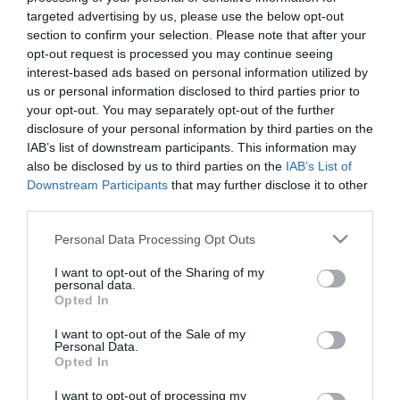
targeted advertising by us, please use the below opt-out
section to confirm your selection. Please note that after your
opt-out request is processed you may continue seeing
interest-based ads based on personal information utilized by
us or personal information disclosed to third parties prior to
your opt-out. You may separately opt-out of the further
ΚΑΤΩ ΚΑΛΥΜΜΑ
Κολώνα αλουμίνιο ματ
disclosure of your personal information by third parties on the
ΑΛΟΥΜΙΝΙΟΥ 2 x 5,5 x
IAB’s list of downstream participants. This information may
76,67
€
–
127,87
€
180εκ.
also be disclosed by us to third parties on the
IAB’s List of
18,44
€
Downstream Participants
that may further disclose it to other
third parties.
Προσθήκη στο
Επιλογή
καλάθι
Please note that this website/app uses one or more Google
Personal Data Processing Opt Outs
services and may gather and store information including but
not limited to your visit or usage behaviour. You may click to
I want to opt-out of the Sharing of my
personal data.
grant or deny consent to Google and its third-party tags to
Opted In
use your data for below specified purposes in below Google
consent section.
I want to opt-out of the Sale of my
Personal Data.
Opted In
I want to opt-out of processing my