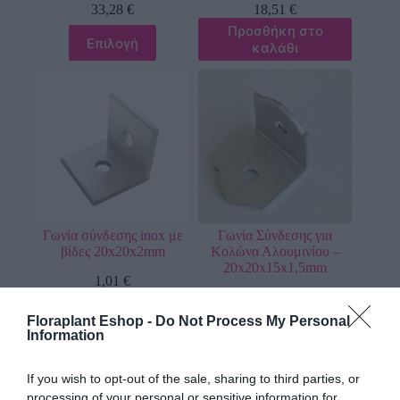
33,28
€
18,51
€
Προσθήκη στο
Επιλογή
καλάθι
Γωνία σύνδεσης inox με
Γωνία Σύνδεσης για
βίδες 20x20x2mm
Κολώνα Αλουμινίου –
20x20x15x1,5mm
1,01
€
0,31
€
Προσθήκη στο
Προσθήκη στο
Floraplant Eshop -
Do Not Process My Personal
καλάθι
καλάθι
Information
If you wish to opt-out of the sale, sharing to third parties, or
processing of your personal or sensitive information for