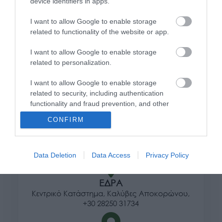
device identifiers in apps.
I want to allow Google to enable storage
related to functionality of the website or app.
Πληροφορίες
I want to allow Google to enable storage
Τρόποι αποστολής προϊόντων
related to personalization.
Τρόποι πληρωμής
Επιστροφές και αλλαγές
I want to allow Google to enable storage
Όροι χρήσης
related to security, including authentication
Πολιτική απορρήτου
functionality and fraud prevention, and other
user protection.
CONFIRM
Διεύθυνση
Data Deletion
Data Access
Privacy Policy
ΕΔΡΑ
Κεντρικό Κατάστημα, Καλύβες Αποκορώνου,
+30 28250 31734