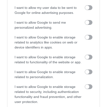
I want to allow my user data to be sent to
Google for online advertising purposes.
I want to allow Google to send me
ΖΑΡΝΤΙΝΙΕΡΑ ΕΚΡΟΥ
ΖΑΡΝΤΙΝΙΕΡΑ
personalized advertising.
TUBUS CASE BETON
ΚΡΕΜΑΣΤΗ (3 ΣΕ 1)
EFFECT 40×21.6x20cm
ΑΝΘΡΑΚΙ RATO CASE
I want to allow Google to enable storage
1/10KIB
39.5×18.5×19.5cm
related to analytics like cookies on web or
5/15ΚΙΒ
10,15
€
device identifiers in apps.
19,66
€
Προσθήκη στο
Προσθήκη στο
I want to allow Google to enable storage
καλάθι
καλάθι
related to functionality of the website or app.
I want to allow Google to enable storage
related to personalization.
I want to allow Google to enable storage
related to security, including authentication
functionality and fraud prevention, and other
user protection.