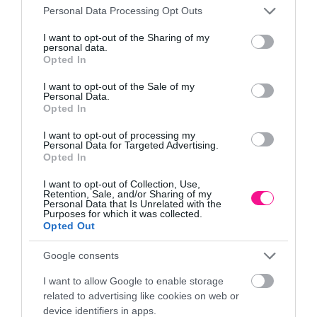
Please note that this website/app uses one or more Google
20,95
€
–
26,35
€
Personal Data Processing Opt Outs
services and may gather and store information including but
Επιλογή
Επιλογή
not limited to your visit or usage behaviour. You may click to
I want to opt-out of the Sharing of my
personal data.
grant or deny consent to Google and its third-party tags to
Opted In
use your data for below specified purposes in below Google
consent section.
I want to opt-out of the Sale of my
Personal Data.
Opted In
I want to opt-out of processing my
Personal Data for Targeted Advertising.
Opted In
ΖΑΡΝΤΙΝΙΕΡΑ (3 ΣΕ 1)
ΖΑΡΝΤΙΝΙΕΡΑ ΓΚΡΙ
I want to opt-out of Collection, Use,
Retention, Sale, and/or Sharing of my
ΜΟΚΚΑ URBI CASE W
SPLOFY CASE ΟΒΑΛ
Personal Data that Is Unrelated with the
Purposes for which it was collected.
20,95
€
–
26,35
€
5,40
€
–
8,64
€
Opted Out
Επιλογή
Επιλογή
Google consents
I want to allow Google to enable storage
related to advertising like cookies on web or
device identifiers in apps.