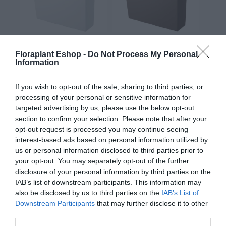
ΖΑΡΝΤΙΝΙΕΡΑ (2 ΣΕ 1)
ΖΑΡΝΤΙΝΙΕΡΑ (2 ΣΕ 1)
ΠΛΑΣΤΙΚΗ ΛΕΥΚΟ
ΠΛΑΣΤΙΚΗ ΜΟΚΚΑ
Floraplant Eshop -
Do Not Process My Personal
URBI CASE T
URBI CASE T
Information
39,31
€
–
110,38
€
39,31
€
–
110,38
€
If you wish to opt-out of the sale, sharing to third parties, or
Επιλογή
Επιλογή
processing of your personal or sensitive information for
targeted advertising by us, please use the below opt-out
section to confirm your selection. Please note that after your
opt-out request is processed you may continue seeing
interest-based ads based on personal information utilized by
us or personal information disclosed to third parties prior to
your opt-out. You may separately opt-out of the further
disclosure of your personal information by third parties on the
IAB’s list of downstream participants. This information may
also be disclosed by us to third parties on the
IAB’s List of
ΖΑΡΝΤΙΝΙΕΡΑ (3 ΣΕ 1)
ΖΑΡΝΤΙΝΙΕΡΑ (3 ΣΕ 1)
Downstream Participants
that may further disclose it to other
ΑΝΘΡΑΚΙ URBI CASE
ΛΕΥΚΟ URBI CASE W
third parties.
W
20,95
€
–
26,35
€