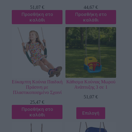
51,07
€
44,67
€
Προσθήκη στο
Προσθήκη στο
καλάθι
καλάθι
Εύκαμπτη Κούνια Παιδική
Κάθισμα Κούνιας Μωρού
Πράσινη με
Ανάπτυξης 3 σε 1
Πλαστικοποιημένο Σχοινί
51,07
€
25,47
€
Προσθήκη στο
Επιλογή
καλάθι