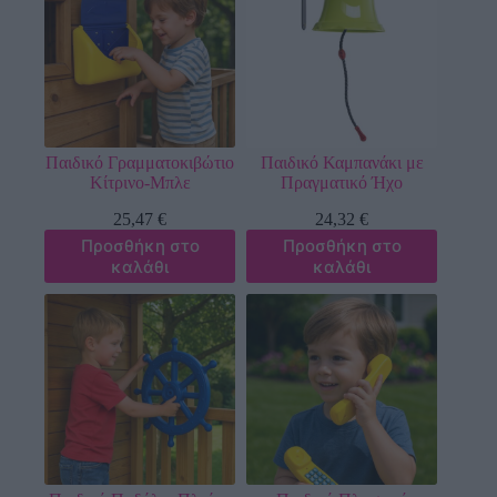
Παιδικό Γραμματοκιβώτιο
Παιδικό Καμπανάκι με
Κίτρινο-Μπλε
Πραγματικό Ήχο
25,47
€
24,32
€
Προσθήκη στο
Προσθήκη στο
καλάθι
καλάθι