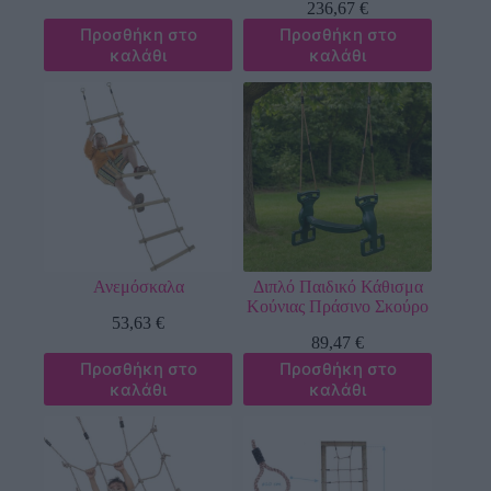
236,67
€
Προσθήκη στο
Προσθήκη στο
καλάθι
καλάθι
Ανεμόσκαλα
Διπλό Παιδικό Κάθισμα
Κούνιας Πράσινο Σκούρο
53,63
€
89,47
€
Προσθήκη στο
Προσθήκη στο
καλάθι
καλάθι