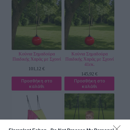
Κούνια Σημαδούρα
Κούνια Σημαδούρα
Παιδικής Χαράς με Σχοινί
Παιδικής Χαράς με Σχοινί
41εκ.
101,12
€
145,92
€
Προσθήκη στο
Προσθήκη στο
καλάθι
καλάθι