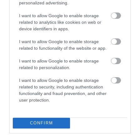
personalized advertising.
I want to allow Google to enable storage
related to analytics like cookies on web or
device identifiers in apps.
Παιδικά Κυάλια Πράσινο-
Παιδική Κούνια Πλαστική
Κίτρινο για Παιδική Χαρά
με Σχοινί
I want to allow Google to enable storage
21,63
€
16,51
€
related to functionality of the website or app.
Προσθήκη στο
Επιλογή
καλάθι
I want to allow Google to enable storage
related to personalization.
I want to allow Google to enable storage
related to security, including authentication
functionality and fraud prevention, and other
user protection.
CONFIRM
Παιδική Ξύλινη
Παιδική σημαία με
Ανεμόσκαλα 2,10μ – 6
ανέλκυση "Πειρατής"
Σκαλοπάτια