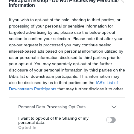
Floraplant Eshop -
Do Not Process My Personal
Information
Κούνια Σκηνή
Κούνια Φωλιά από
If you wish to opt-out of the sale, sharing to third parties, or
Σχοινιά Ø100εκ. – Μαύρη
processing of your personal or sensitive information for
255,87
€
targeted advertising by us, please use the below opt-out
126,72
€
section to confirm your selection. Please note that after your
Προσθήκη στο
Επιλογή
opt-out request is processed you may continue seeing
καλάθι
interest-based ads based on personal information utilized by
us or personal information disclosed to third parties prior to
your opt-out. You may separately opt-out of the further
disclosure of your personal information by third parties on the
IAB’s list of downstream participants. This information may
also be disclosed by us to third parties on the
IAB’s List of
Downstream Participants
that may further disclose it to other
third parties.
Please note that this website/app uses one or more Google
Personal Data Processing Opt Outs
Κούνια-Κάθισμα Μωρού
Ξύλινη Κούνια 58εκ. για
services and may gather and store information including but
Καλάθι – Κόκκινο
Παιδιά
not limited to your visit or usage behaviour. You may click to
I want to opt-out of the Sharing of my
personal data.
21,63
€
24,32
€
grant or deny consent to Google and its third-party tags to
Opted In
use your data for below specified purposes in below Google
Προσθήκη στο
Προσθήκη στο