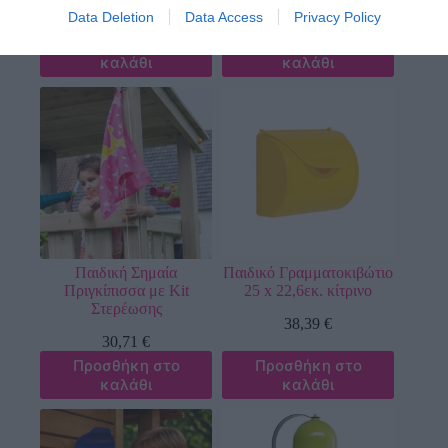
30,71
€
Data Deletion
Data Access
Privacy Policy
31,87
€
Προσθήκη στο
Προσθήκη στο
καλάθι
καλάθι
Παιδική Σημαία
Παιδικό Γραμματοκιβώτιο
Πριγκίπισσα με Kit
25 x 22,6εκ. κίτρινο
Στερέωσης
38,39
€
30,71
€
Προσθήκη στο
Προσθήκη στο
καλάθι
καλάθι