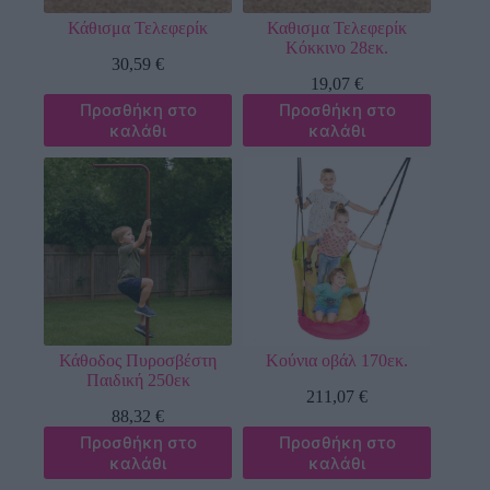
Κάθισμα Τελεφερίκ
Καθισμα Τελεφερίκ
Κόκκινο 28εκ.
30,59
€
19,07
€
Προσθήκη στο
Προσθήκη στο
καλάθι
καλάθι
Κάθοδος Πυροσβέστη
Κούνια οβάλ 170εκ.
Παιδική 250εκ
211,07
€
88,32
€
Προσθήκη στο
Προσθήκη στο
καλάθι
καλάθι