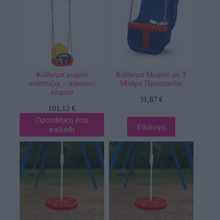
Κάθισμα μωρού
Κάθισμα Μωρού με Τ
ανάπτυξης – κόκκινο/
Μπάρα Προστασίας
κίτρινο
31,87
€
101,12
€
Προσθήκη στο
Επιλογή
καλάθι