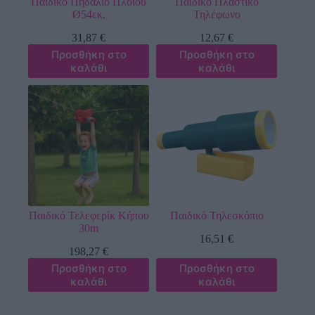
Παιδικό Πηδάλιο Πλοίου
Παιδικό Πλαστικό
Ø54εκ.
Τηλέφωνο
31,87
€
12,67
€
Προσθήκη στο
Προσθήκη στο
καλάθι
καλάθι
Παιδικό Τελεφερίκ Κήπου
Παιδικό Τηλεσκόπιο
30m
16,51
€
198,27
€
Προσθήκη στο
Προσθήκη στο
καλάθι
καλάθι