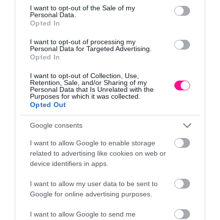
καλάθι
καλάθι
consent section.
I want to opt-out of the Sale of my
Personal Data.
Opted In
I want to opt-out of processing my
Personal Data for Targeted Advertising.
Opted In
I want to opt-out of Collection, Use,
Retention, Sale, and/or Sharing of my
Personal Data that Is Unrelated with the
Purposes for which it was collected.
Opted Out
Ξύλινη Μπάρα με
Ξύλινη Σκάλα
Κρίκους Γυμναστικής για
Αναρρίχησης 3 Πλευρών
Google consents
Παιδιά
190εκ.
24,19
€
101,12
€
I want to allow Google to enable storage
related to advertising like cookies on web or
Προσθήκη στο
Προσθήκη στο
καλάθι
καλάθι
device identifiers in apps.
I want to allow my user data to be sent to
Google for online advertising purposes.
I want to allow Google to send me