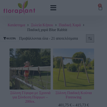
0
Κατάστημα
Ξυλεία Κήπου
Παιδική Χαρά
Παιδική χαρά Blue Rabbit
Προβάλλονται όλα - 21 αποτελέσματα
ΦΊΛΤΡΑ
Ξύλινη Γέφυρα με Σχοινιά
Ξύλινη Παιδική Κούνια
για Σύνδεση Πύργων –
Freeswing
200εκ.
401,75
€
–
415,73
€