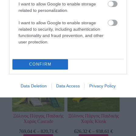
I want to allow Google to enable storage
related to personalization.
I want to allow Google to enable storage
related to security, including authentication
Ξύλινος πύργος Palazzo
Ξύλινος πύργος Penthouse
functionality and fraud prevention, and other
1.763,85
€
–
2.066,68
€
1.427,90
€
–
1.730,73
€
user protection.
Επιλογή
Επιλογή
CONFIRM
Data Deletion
Data Access
Privacy Policy
Ξύλινος Πύργος Παιδικής
Ξύλινος Πύργος Παιδικής
Χαράς Cascade
Χαράς Kiosk
769,04
€
–
820,71
€
626,32
€
–
938,61
€