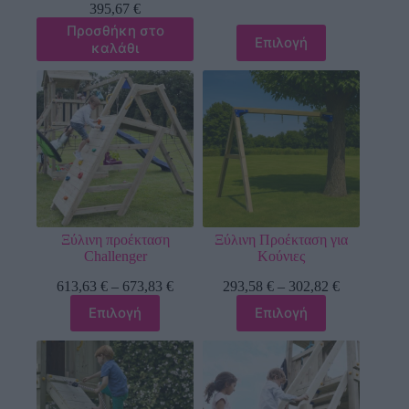
395,67
€
Προσθήκη στο
Επιλογή
καλάθι
Ξύλινη προέκταση
Ξύλινη Προέκταση για
Challenger
Κούνιες
613,63
€
–
673,83
€
293,58
€
–
302,82
€
Επιλογή
Επιλογή