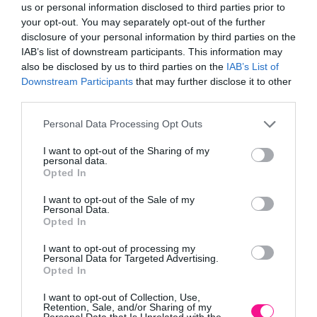
us or personal information disclosed to third parties prior to
your opt-out. You may separately opt-out of the further
disclosure of your personal information by third parties on the
IAB’s list of downstream participants. This information may
also be disclosed by us to third parties on the
IAB’s List of
Ξύλινος πύργος Cascade
Ξύλινος πύργος Crossfit
Downstream Participants
that may further disclose it to other
με προέκταση
1.206,98
€
–
1.509,80
€
third parties.
1.062,62
€
–
1.114,29
€
Please note that this website/app uses one or more Google
Personal Data Processing Opt Outs
Επιλογή
Επιλογή
services and may gather and store information including but
not limited to your visit or usage behaviour. You may click to
I want to opt-out of the Sharing of my
personal data.
grant or deny consent to Google and its third-party tags to
Opted In
use your data for below specified purposes in below Google
consent section.
I want to opt-out of the Sale of my
Personal Data.
Opted In
I want to opt-out of processing my
Personal Data for Targeted Advertising.
Opted In
Ξύλινος πύργος Lookout
Ξύλινος πύργος Lookout +
προέκταση
I want to opt-out of Collection, Use,
938,46
€
–
963,85
€
Retention, Sale, and/or Sharing of my
Personal Data that Is Unrelated with the