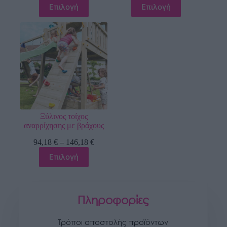
Επιλογή
Επιλογή
Ξύλινος τοίχος
αναρρίχησης με βράχους
94,18
€
–
146,18
€
Επιλογή
Πληροφορίες
Τρόποι αποστολής προϊόντων