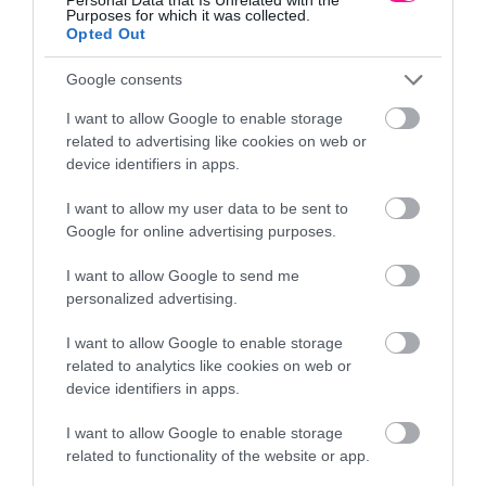
1.257,43
€
Purposes for which it was collected.
Προσθήκη στο
Opted Out
Επιλογή
καλάθι
Google consents
I want to allow Google to enable storage
related to advertising like cookies on web or
device identifiers in apps.
I want to allow my user data to be sent to
Google for online advertising purposes.
I want to allow Google to send me
Ξύλινος πύργος Pagoda
Ξύλινος πύργος Pagoda με
προέκταση
personalized advertising.
855,63
€
–
872,88
€
1.149,21
€
–
1.175,71
€
I want to allow Google to enable storage
Επιλογή
Επιλογή
related to analytics like cookies on web or
device identifiers in apps.
I want to allow Google to enable storage
related to functionality of the website or app.