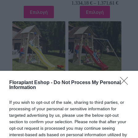
1.334,18
€
–
1.371,61
€
Επιλογή
Επιλογή
Ξύλινος πύργος Belvedere
Ξύλινος πύργος Belvedere
Floraplant Eshop -
Do Not Process My Personal
με προέκταση
Information
734,96
€
–
761,59
€
1.028,54
€
–
1.064,41
€
If you wish to opt-out of the sale, sharing to third parties, or
Επιλογή
Επιλογή
processing of your personal or sensitive information for
targeted advertising by us, please use the below opt-out
section to confirm your selection. Please note that after your
opt-out request is processed you may continue seeing
interest-based ads based on personal information utilized by