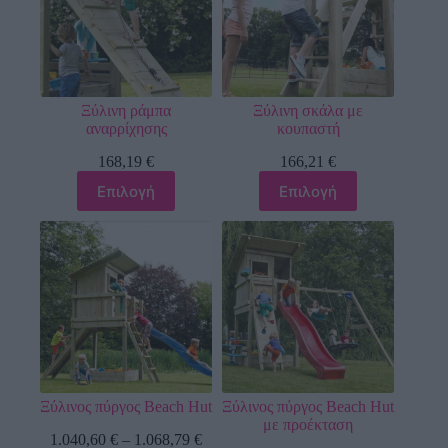
Ξύλινη ράμπα
Ξύλινη σκάλα με
αναρρίχησης
κουπαστή
168,19
€
166,21
€
Επιλογή
Επιλογή
Ξύλινος πύργος Beach Hut
Ξύλινος πύργος Beach Hut
με προέκταση
1.040,60
€
–
1.068,79
€